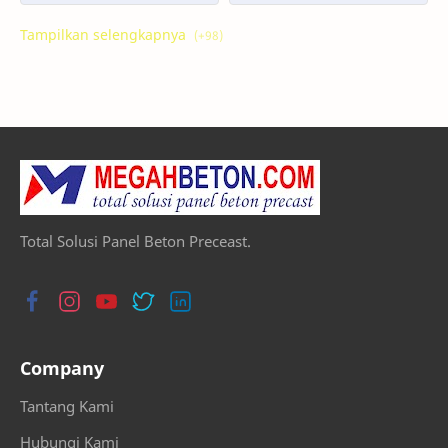
bekasi
Bongkar Pasang Pagar Panel Beton
Bronjong
Bronjong Murah Kuat
Cara Memasang Pagar Beton
Cara Pasang Pondasi Panel Beton
Cara Pemasangan Pagar Panel Beton Precast
cianjur
cilegon
Daftar Harga Panel
Total Solusi Panel Beton Preceast.
Distributor Pagar Panel
Foto Pagar Panel Beton
gan Pagar Panel Beton
Harga Pagar Panel Beton
Company
Harga Pagar Panel Beton Serang Banten
Harga Panel Beton
Tantang Kami
headline
hearline
Hubungi Kami