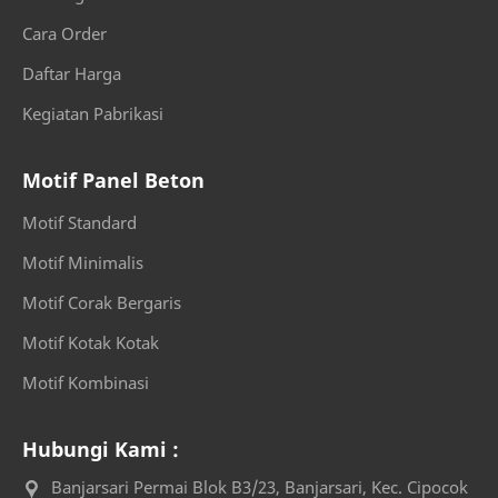
Hubungi Kami
jabar
Cara Order
Daftar Harga
jabodetabek
Jasa Pasang Panel
Kegiatan Pabrikasi
Jasa Pemasan
Jasa Pemasangan Pagar Panel Beton
Motif Panel Beton
Jual Pagar Panel Beton Precast
karawang
Motif Standard
Koordinasi Pagar Panel Beton
lebak
Motif Minimalis
Motif Corak Bergaris
Material Panel Beton
Megah Andirull
Motif Kotak Kotak
Megah Andirull Serang Banten
Megah Beton
Motif Kombinasi
Megah Beton Banten
Menghitung Kebutuhan Pagar Panel Prrcast
Hubungi Kami :
Menghitung Tinggi Pagar Panel Beton Precast
pabrik
Banjarsari Permai Blok B3/23, Banjarsari, Kec. Cipocok