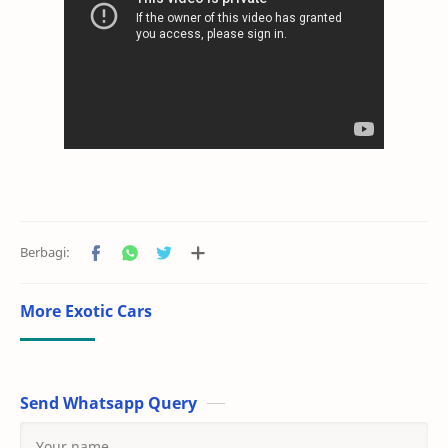
More Exotic Cars
Send Whatsapp Query