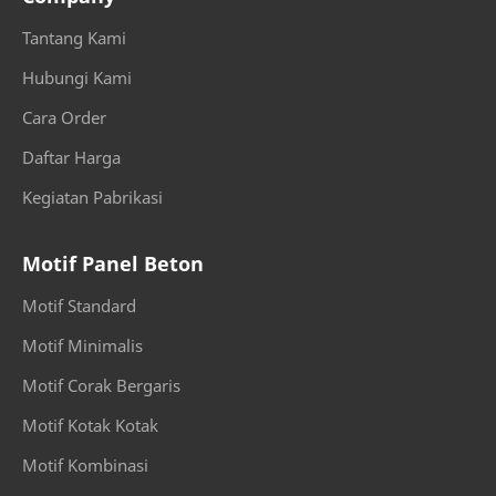
Harga Pagar Panel Beton Serang Banten
Harga Panel Beton
Tantang Kami
headline
hearline
Hubungi Kami
Hubungi Kami
jabar
Cara Order
Daftar Harga
jabodetabek
Jasa Pasang Panel
Kegiatan Pabrikasi
Jasa Pemasan
Jasa Pemasangan Pagar Panel Beton
Motif Panel Beton
Jual Pagar Panel Beton Precast
karawang
Motif Standard
Koordinasi Pagar Panel Beton
lebak
Motif Minimalis
Motif Corak Bergaris
Material Panel Beton
Megah Andirull
Motif Kotak Kotak
Megah Andirull Serang Banten
Megah Beton
Motif Kombinasi
Megah Beton Banten
Menghitung Kebutuhan Pagar Panel Prrcast