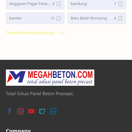
Anggaran Pagar Panel Beton Precast
bandung
banten
Batu Belah Bronjong
bekasi
Bongkar Pasang Pagar Panel Beton
Bronjong
Bronjong Murah Kuat
Cara Memasang Pagar Beton
Cara Pasang Pondasi Panel Beton
Cara Pemasangan Pagar Panel Beton Precast
cianjur
cilegon
Daftar Harga Panel
Total Solusi Panel Beton Preceast.
Distributor Pagar Panel
Foto Pagar Panel Beton
gan Pagar Panel Beton
Harga Pagar Panel Beton
Company