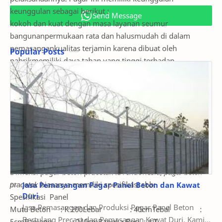
keunggulan sebagai berikut :
Send Message
kokoh dan kuat dengan masa layanan seumur
bangunanpermukaan rata dan halusmudah di dalam
pemasangankualitas terjamin karena dibuat oleh
Popular Posts
pabrikmemiliki daya tahan yang tinggi terhadap
perubahan cuacaefektif dari segi waktu dan biaya
dibandingkan dengan pagar laindapat dipindahkan sesuai
dengan kebutuhan
Bagaimana mencetak pagar beton pracetak ? Komponen
pagar beton pracetak dibuat di pabrik. Moulding /
bekisting dibuat dengan ukuran standard, terbuat dari plat
baja yang diberi rangka. Maka dari itu hasil cetakannya
sangat rapi, halus dan presisi
Dimensi pagar beton pracetak :Di Indonesia,
pagar beton
pracetak
biasanya memiliki spesifikasi sbb:
Jasa Pemasangan Pagar Panel Beton dan Kawat
Duri
Spesifikasi Panel
Jasa Pemasangan dan Produksi Pagar Panel Beton
Mutu Beton : K 200Lebar : 40cmTebal :
Bertulang Precast dan Pemasangan Kawat Duri. Kami
5cmPanjang : 240cmRangka Besi : 4 T