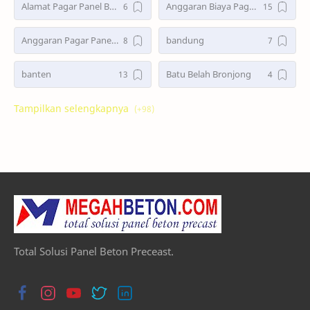
Alamat Pagar Panel Beton
Anggaran Biaya Pagar Panel Beton Precast
Anggaran Pagar Panel Beton Precast
bandung
banten
Batu Belah Bronjong
bekasi
Bongkar Pasang Pagar Panel Beton
Bronjong
Bronjong Murah Kuat
Cara Memasang Pagar Beton
Cara Pasang Pondasi Panel Beton
Cara Pemasangan Pagar Panel Beton Precast
cianjur
cilegon
Daftar Harga Panel
Total Solusi Panel Beton Preceast.
Distributor Pagar Panel
Foto Pagar Panel Beton